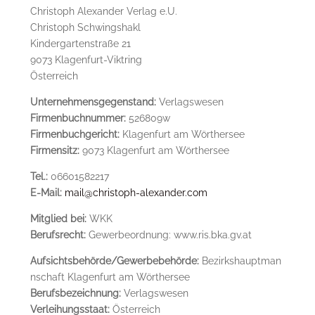
Christoph Alexander Verlag e.U.
Christoph Schwingshakl
Kindergartenstraße 21
9073 Klagenfurt-Viktring
Österreich
Unternehmensgegenstand:
Verlagswesen
Firmenbuchnummer:
526809w
Firmenbuchgericht:
Klagenfurt am Wörthersee
Firmensitz:
9073 Klagenfurt am Wörthersee
Tel.:
06601582217
E-Mail:
mail@christoph-alexander.com
Mitglied bei:
WKK
Berufsrecht:
Gewerbeordnung: www.ris.bka.gv.at
Aufsichtsbehörde/Gewerbebehörde:
Bezirkshauptman
nschaft Klagenfurt am Wörthersee
Berufsbezeichnung:
Verlagswesen
Verleihungsstaat:
Österreich